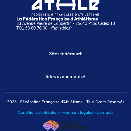
La Fédération Française d'Athlétisme
33 Avenue Pierre de Coubertin - 75640 Paris Cedex 13
T.01 53 80 70 00
- ffa@athle.fr
+
Sites fédéraux
SI-FFA
CALORG
+
Sites événements
Plateforme Formation
Meeting de Paris
Meeting de Paris indoor
MAIF Ekiden de Paris
2026
- Fédération Française d'Athlétisme - Tous Droits Réservés
Conditions d'utilisation -
Mentions légales -
Contacts