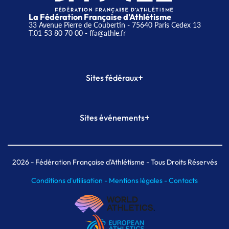
La Fédération Française d'Athlétisme
33 Avenue Pierre de Coubertin - 75640 Paris Cedex 13
T.01 53 80 70 00
- ffa@athle.fr
+
Sites fédéraux
SI-FFA
CALORG
+
Sites événements
Plateforme Formation
Meeting de Paris
Meeting de Paris indoor
MAIF Ekiden de Paris
2026
- Fédération Française d'Athlétisme - Tous Droits Réservés
Conditions d'utilisation -
Mentions légales -
Contacts