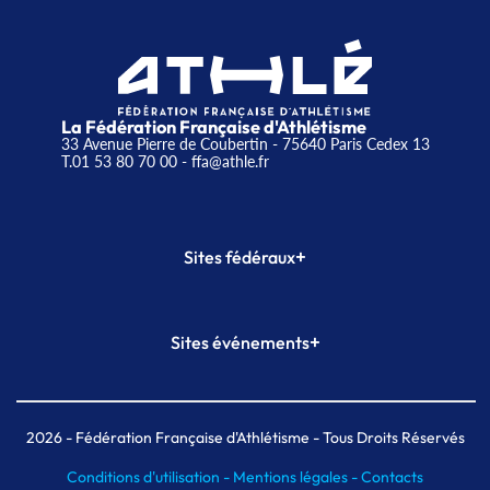
La Fédération Française d'Athlétisme
33 Avenue Pierre de Coubertin - 75640 Paris Cedex 13
T.01 53 80 70 00
- ffa@athle.fr
+
Sites fédéraux
SI-FFA
CALORG
+
Sites événements
Plateforme Formation
Meeting de Paris
Meeting de Paris indoor
MAIF Ekiden de Paris
2026
- Fédération Française d'Athlétisme - Tous Droits Réservés
Conditions d'utilisation -
Mentions légales -
Contacts