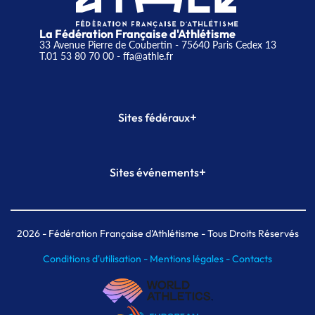
La Fédération Française d'Athlétisme
33 Avenue Pierre de Coubertin - 75640 Paris Cedex 13
T.01 53 80 70 00
- ffa@athle.fr
+
Sites fédéraux
SI-FFA
CALORG
+
Sites événements
Plateforme Formation
Meeting de Paris
Meeting de Paris indoor
MAIF Ekiden de Paris
2026
- Fédération Française d'Athlétisme - Tous Droits Réservés
Conditions d'utilisation -
Mentions légales -
Contacts