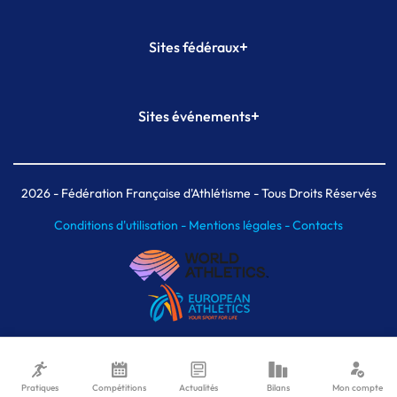
+
Sites fédéraux
SI-FFA
CALORG
+
Sites événements
Plateforme Formation
Meeting de Paris
Meeting de Paris indoor
MAIF Ekiden de Paris
2026
- Fédération Française d'Athlétisme - Tous Droits Réservés
Conditions d'utilisation -
Mentions légales -
Contacts
Pratiques
Compétitions
Actualités
Bilans
Mon compte