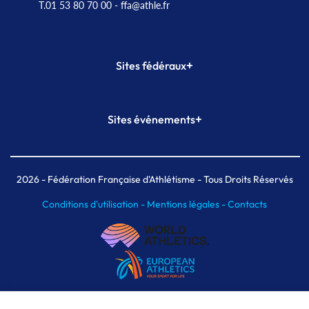
T.01 53 80 70 00
- ffa@athle.fr
+
Sites fédéraux
SI-FFA
CALORG
+
Sites événements
Plateforme Formation
Meeting de Paris
Meeting de Paris indoor
MAIF Ekiden de Paris
2026
- Fédération Française d'Athlétisme - Tous Droits Réservés
Conditions d'utilisation -
Mentions légales -
Contacts