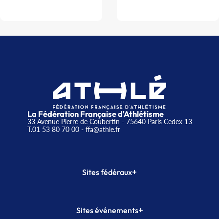
La Fédération Française d'Athlétisme
33 Avenue Pierre de Coubertin - 75640 Paris Cedex 13
T.01 53 80 70 00
- ffa@athle.fr
+
Sites fédéraux
SI-FFA
CALORG
+
Sites événements
Plateforme Formation