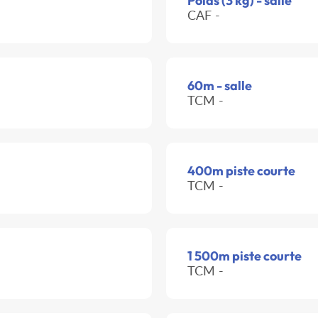
Poids (3 kg) - salle
CAF -
60m - salle
TCM -
400m piste courte
TCM -
1 500m piste courte
TCM -