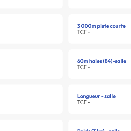
3 000m piste courte
TCF -
60m haies (84)-salle
TCF -
Longueur - salle
TCF -