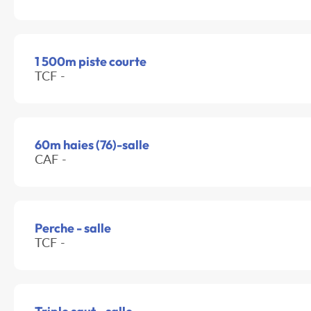
1 500m piste courte
TCF -
60m haies (76)-salle
CAF -
Perche - salle
TCF -