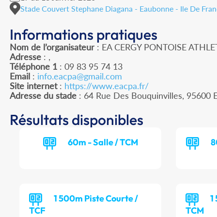
Stade Couvert Stephane Diagana - Eaubonne - Ile De Fra
Informations pratiques
Nom de l’organisateur
: EA CERGY PONTOISE ATHLE
Adresse
: ,
Téléphone 1
: 09 83 95 74 13
Email
:
info.eacpa@gmail.com
Site internet
:
https://www.eacpa.fr/
Adresse du stade
: 64 Rue Des Bouquinvilles, 956
Résultats disponibles
60m - Salle / TCM
8
1 500m Piste Courte /
1
TCF
TCM