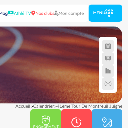
 Mag
Athlé TV
Nos clubs
Mon compte
MENU
Accueil
>
Calendrier
>
41ème Tour De Montreuil Juigne
ENGAGEMENT