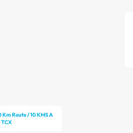
0 Km Route / 10 KMS A
/ TCX