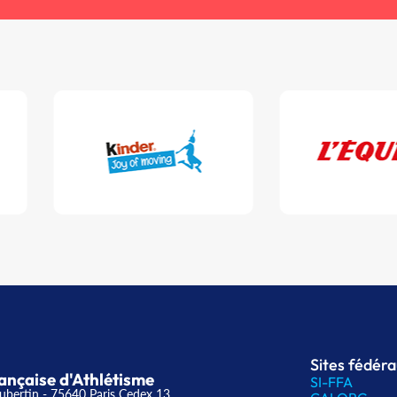
Sites fédér
ançaise d'Athlétisme
SI-FFA
ubertin - 75640 Paris Cedex 13