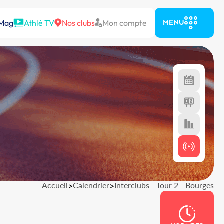
 Mag
Athlé TV
Nos clubs
Mon compte
MENU
Accueil
>
Calendrier
>
Interclubs - Tour 2 - Bourges