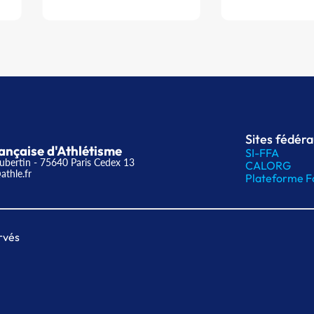
Sites fédér
ançaise d'Athlétisme
SI-FFA
ubertin - 75640 Paris Cedex 13
CALORG
athle.fr
Plateforme F
rvés