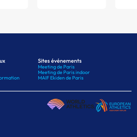
aux
Sites événements
Meeting de Paris
Meeting de Paris indoor
ormation
MAIF Ekiden de Paris