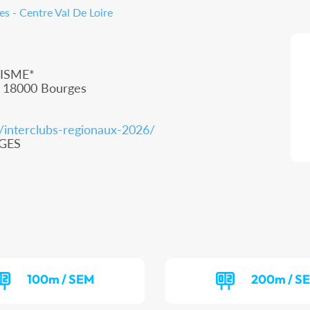
s - Centre Val De Loire
ISME*
, 18000 Bourges
m/interclubs-regionaux-2026/
RGES
100m / SEM
200m / S