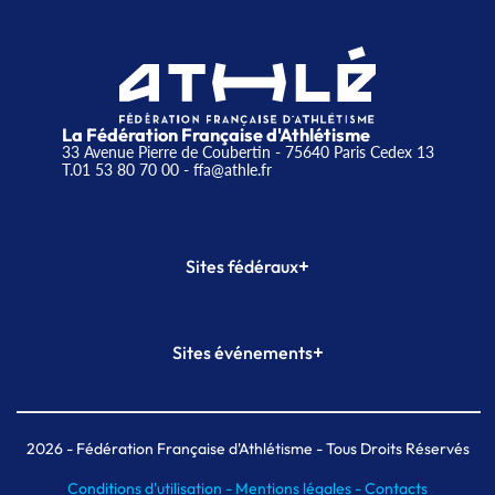
La Fédération Française d'Athlétisme
33 Avenue Pierre de Coubertin - 75640 Paris Cedex 13
T.01 53 80 70 00
- ffa@athle.fr
+
Sites fédéraux
SI-FFA
CALORG
+
Sites événements
Plateforme Formation
Meeting de Paris
Meeting de Paris indoor
MAIF Ekiden de Paris
2026
- Fédération Française d'Athlétisme - Tous Droits Réservés
Conditions d'utilisation -
Mentions légales -
Contacts