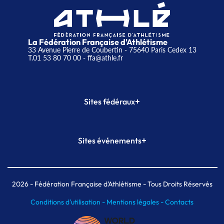
La Fédération Française d'Athlétisme
33 Avenue Pierre de Coubertin - 75640 Paris Cedex 13
T.01 53 80 70 00
- ffa@athle.fr
+
Sites fédéraux
SI-FFA
CALORG
+
Sites événements
Plateforme Formation
Meeting de Paris
Meeting de Paris indoor
MAIF Ekiden de Paris
2026
- Fédération Française d'Athlétisme - Tous Droits Réservés
Conditions d'utilisation -
Mentions légales -
Contacts