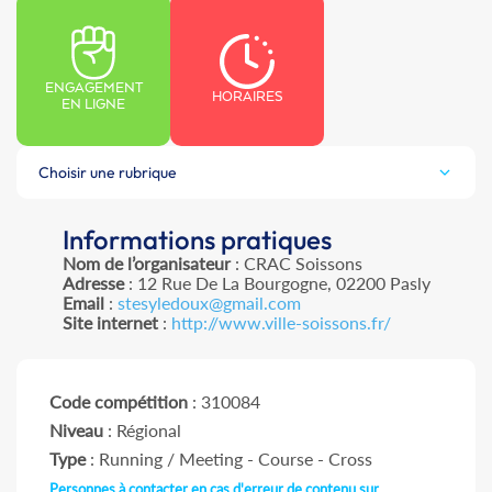
ENGAGEMENT
HORAIRES
EN LIGNE
Choisir une rubrique
Informations pratiques
Nom de l’organisateur
: CRAC Soissons
Adresse
: 12 Rue De La Bourgogne, 02200 Pasly
Email
:
stesyledoux@gmail.com
Site internet
:
http://www.ville-soissons.fr/
Code compétition
: 310084
Niveau
: Régional
Type
: Running / Meeting - Course - Cross
Personnes à contacter en cas d'erreur de contenu sur