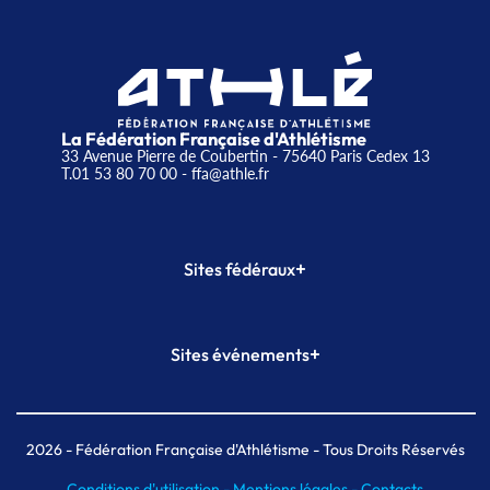
La Fédération Française d'Athlétisme
33 Avenue Pierre de Coubertin - 75640 Paris Cedex 13
T.01 53 80 70 00
- ffa@athle.fr
+
Sites fédéraux
SI-FFA
CALORG
+
Sites événements
Plateforme Formation
Meeting de Paris
Meeting de Paris indoor
MAIF Ekiden de Paris
2026
- Fédération Française d'Athlétisme - Tous Droits Réservés
Conditions d'utilisation -
Mentions légales -
Contacts