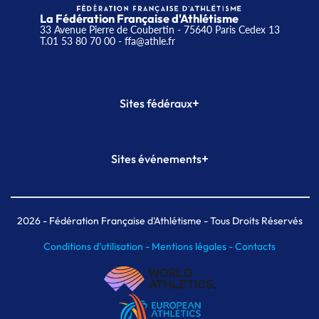
La Fédération Française d'Athlétisme
33 Avenue Pierre de Coubertin - 75640 Paris Cedex 13
T.01 53 80 70 00
- ffa@athle.fr
+
Sites fédéraux
SI-FFA
CALORG
+
Sites événements
Plateforme Formation
Meeting de Paris
Meeting de Paris indoor
MAIF Ekiden de Paris
2026
- Fédération Française d'Athlétisme - Tous Droits Réservés
Conditions d'utilisation -
Mentions légales -
Contacts