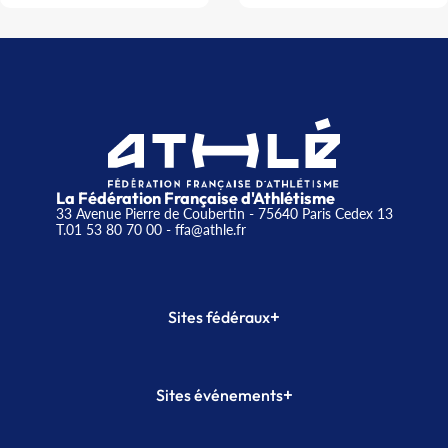
La Fédération Française d'Athlétisme
33 Avenue Pierre de Coubertin - 75640 Paris Cedex 13
T.01 53 80 70 00
- ffa@athle.fr
+
Sites fédéraux
SI-FFA
CALORG
+
Sites événements
Plateforme Formation
Meeting de Paris