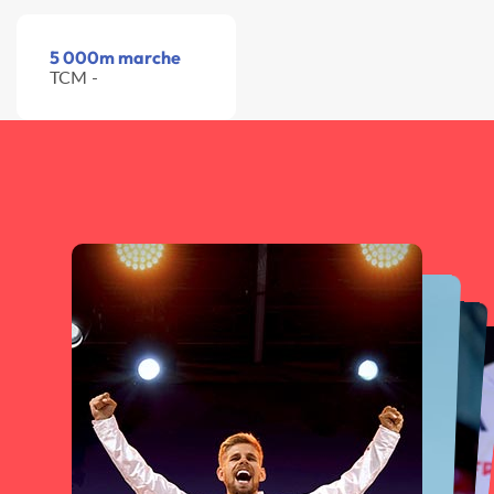
5 000m marche
TCM -