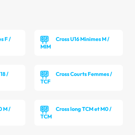
s F /
Cross U16 Minimes M /
MIM
18 /
Cross Courts Femmes /
TCF
0 M /
Cross long TCM et M0 /
TCM