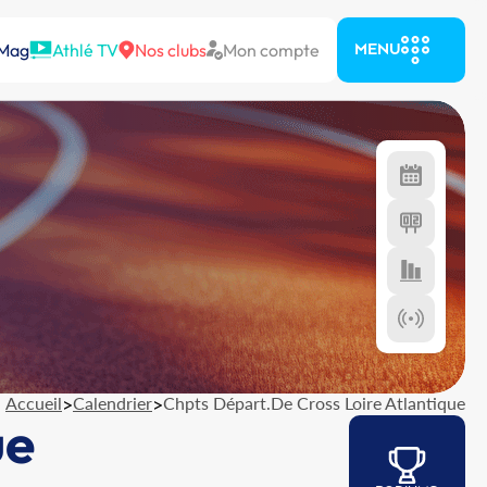
 Mag
Athlé TV
Nos clubs
Mon compte
MENU
Accueil
>
Calendrier
>
Chpts Départ.De Cross Loire Atlantique
ue