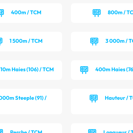
400m / TCM
800m / T
1 500m / TCM
3 000m / 
110m Haies (106) / TCM
400m Haies (76
000m Steeple (91) /
Hauteur / 
Perche / TCM
Longueur / 