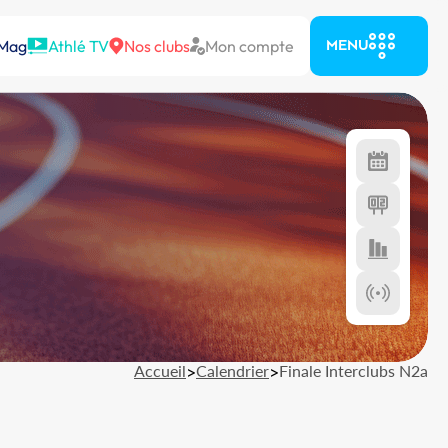
 Mag
Athlé TV
Nos clubs
Mon compte
MENU
Accueil
>
Calendrier
>
Finale Interclubs N2a