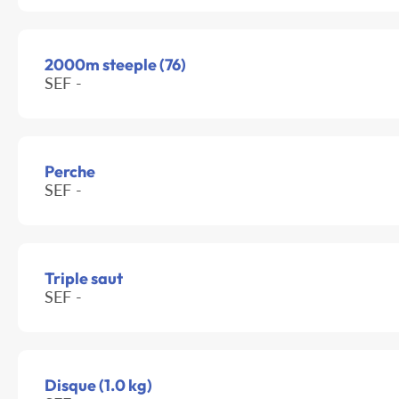
2000m steeple (76)
SEF -
Perche
SEF -
Triple saut
SEF -
Disque (1.0 kg)