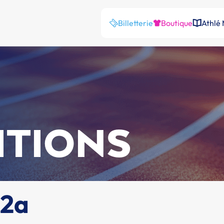
Billetterie
Boutique
Athlé
ITIONS
N2a