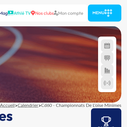
 Mag
Athlé TV
Nos clubs
Mon compte
MENU
Accueil
>
Calendrier
>
Cd60 - Championnats De L'oise Minimes
es