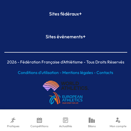
+
Sites fédéraux
SI-FFA
CALORG
+
Sites événements
Plateforme Formation
Meeting de Paris
Meeting de Paris indoor
MAIF Ekiden de Paris
2026
- Fédération Française d'Athlétisme - Tous Droits Réservés
Conditions d'utilisation -
Mentions légales -
Contacts
Pratiques
Compétitions
Actualités
Bilans
Mon compte