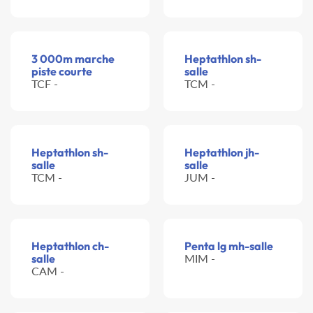
3 000m marche
Heptathlon sh-
piste courte
salle
TCF -
TCM -
Heptathlon sh-
Heptathlon jh-
salle
salle
TCM -
JUM -
Heptathlon ch-
Penta lg mh-salle
salle
MIM -
CAM -