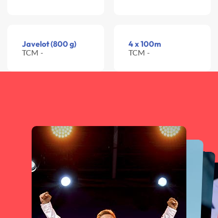
Javelot (800 g)
4 x 100m
TCM -
TCM -