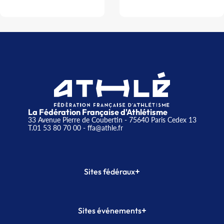
La Fédération Française d'Athlétisme
33 Avenue Pierre de Coubertin - 75640 Paris Cedex 13
T.01 53 80 70 00
- ffa@athle.fr
+
Sites fédéraux
SI-FFA
CALORG
+
Sites événements
Plateforme Formation