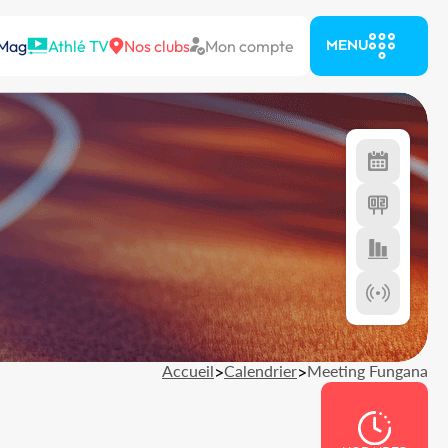
 Mag
Athlé TV
Nos clubs
Mon compte
MENU
Accueil
>
Calendrier
>
Meeting Fungana