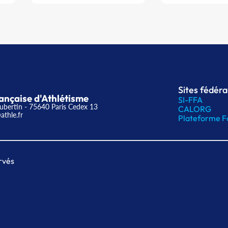
Sites fédér
ançaise d'Athlétisme
SI-FFA
ubertin - 75640 Paris Cedex 13
CALORG
athle.fr
Plateforme F
rvés