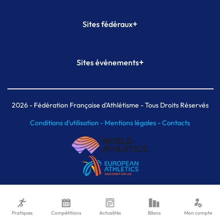
+
Sites fédéraux
SI-FFA
CALORG
+
Sites événements
Plateforme Formation
Meeting de Paris
Meeting de Paris indoor
MAIF Ekiden de Paris
2026
- Fédération Française d'Athlétisme - Tous Droits Réservés
Conditions d'utilisation -
Mentions légales -
Contacts
Pratiques
Compétitions
Actualités
Bilans
Mon compte