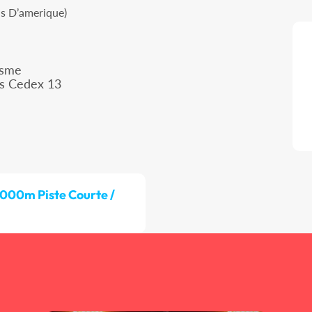
is D’amerique)
isme
is Cedex 13
 000m Piste Courte /