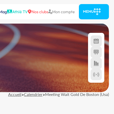
 Mag
Athlé TV
Nos clubs
Mon compte
MENU
Accueil
>
Calendrier
>
Meeting Wait Gold De Boston (Usa)