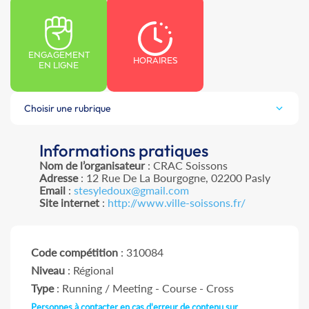
ENGAGEMENT
HORAIRES
EN LIGNE
Choisir une rubrique
Informations pratiques
Nom de l’organisateur
: CRAC Soissons
Adresse
: 12 Rue De La Bourgogne, 02200 Pasly
Email
:
stesyledoux@gmail.com
Site internet
:
http://www.ville-soissons.fr/
Code compétition
: 310084
Niveau
: Régional
Type
: Running / Meeting - Course - Cross
Personnes à contacter en cas d'erreur de contenu sur