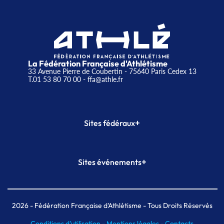
La Fédération Française d'Athlétisme
33 Avenue Pierre de Coubertin - 75640 Paris Cedex 13
T.01 53 80 70 00
- ffa@athle.fr
+
Sites fédéraux
SI-FFA
CALORG
+
Sites événements
Plateforme Formation
Meeting de Paris
Meeting de Paris indoor
MAIF Ekiden de Paris
2026
- Fédération Française d'Athlétisme - Tous Droits Réservés
Conditions d'utilisation -
Mentions légales -
Contacts