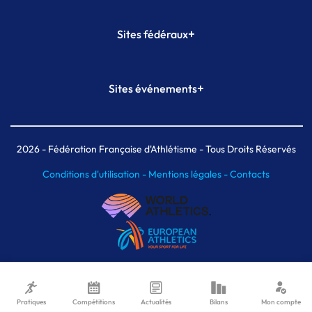
+
Sites fédéraux
SI-FFA
CALORG
+
Sites événements
Plateforme Formation
Meeting de Paris
Meeting de Paris indoor
MAIF Ekiden de Paris
2026
- Fédération Française d'Athlétisme - Tous Droits Réservés
Conditions d'utilisation -
Mentions légales -
Contacts
Pratiques
Compétitions
Actualités
Bilans
Mon compte