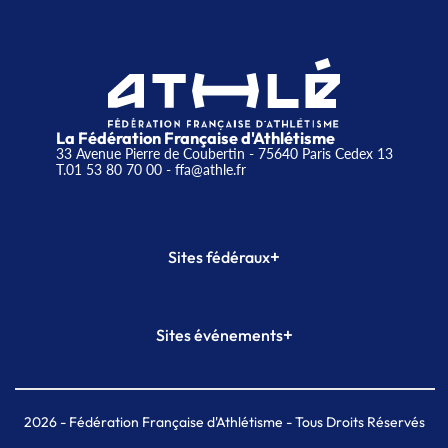
La Fédération Française d'Athlétisme
33 Avenue Pierre de Coubertin - 75640 Paris Cedex 13
T.01 53 80 70 00
- ffa@athle.fr
+
Sites fédéraux
SI-FFA
CALORG
+
Sites événements
Plateforme Formation
Meeting de Paris
Meeting de Paris indoor
MAIF Ekiden de Paris
2026
- Fédération Française d'Athlétisme - Tous Droits Réservés