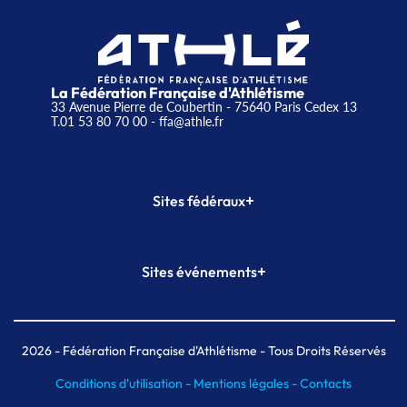
La Fédération Française d'Athlétisme
33 Avenue Pierre de Coubertin - 75640 Paris Cedex 13
T.01 53 80 70 00
- ffa@athle.fr
+
Sites fédéraux
SI-FFA
CALORG
+
Sites événements
Plateforme Formation
Meeting de Paris
Meeting de Paris indoor
MAIF Ekiden de Paris
2026
- Fédération Française d'Athlétisme - Tous Droits Réservés
Conditions d'utilisation -
Mentions légales -
Contacts