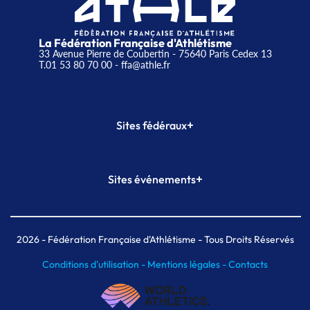
La Fédération Française d'Athlétisme
33 Avenue Pierre de Coubertin - 75640 Paris Cedex 13
T.01 53 80 70 00
- ffa@athle.fr
+
Sites fédéraux
SI-FFA
CALORG
+
Sites événements
Plateforme Formation
Meeting de Paris
Meeting de Paris indoor
MAIF Ekiden de Paris
2026
- Fédération Française d'Athlétisme - Tous Droits Réservés
Conditions d'utilisation -
Mentions légales -
Contacts