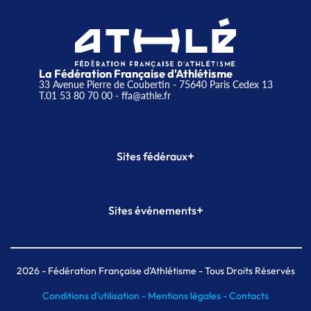
La Fédération Française d'Athlétisme
33 Avenue Pierre de Coubertin - 75640 Paris Cedex 13
T.01 53 80 70 00
- ffa@athle.fr
+
Sites fédéraux
SI-FFA
CALORG
+
Sites événements
Plateforme Formation
Meeting de Paris
Meeting de Paris indoor
MAIF Ekiden de Paris
2026
- Fédération Française d'Athlétisme - Tous Droits Réservés
Conditions d'utilisation -
Mentions légales -
Contacts