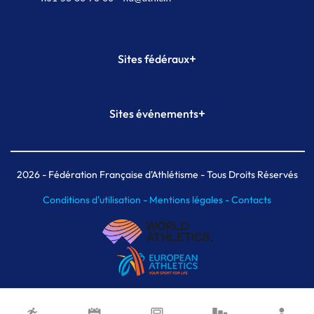
+
Sites fédéraux
SI-FFA
CALORG
+
Sites événements
Plateforme Formation
Meeting de Paris
Meeting de Paris indoor
MAIF Ekiden de Paris
2026
- Fédération Française d'Athlétisme - Tous Droits Réservés
Conditions d'utilisation -
Mentions légales -
Contacts