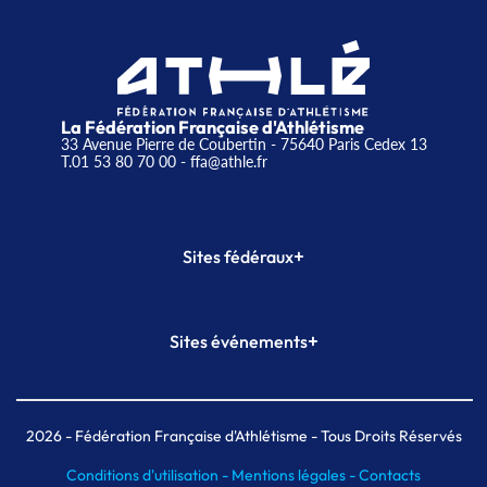
La Fédération Française d'Athlétisme
33 Avenue Pierre de Coubertin - 75640 Paris Cedex 13
T.01 53 80 70 00
- ffa@athle.fr
+
Sites fédéraux
SI-FFA
CALORG
+
Sites événements
Plateforme Formation
Meeting de Paris
Meeting de Paris indoor
MAIF Ekiden de Paris
2026
- Fédération Française d'Athlétisme - Tous Droits Réservés
Conditions d'utilisation -
Mentions légales -
Contacts