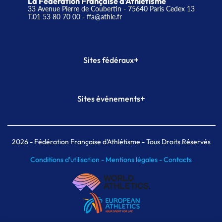
La Fédération Française d'Athlétisme
33 Avenue Pierre de Coubertin - 75640 Paris Cedex 13
T.01 53 80 70 00
- ffa@athle.fr
+
Sites fédéraux
SI-FFA
CALORG
+
Sites événements
Plateforme Formation
Meeting de Paris
Meeting de Paris indoor
MAIF Ekiden de Paris
2026
- Fédération Française d'Athlétisme - Tous Droits Réservés
Conditions d'utilisation -
Mentions légales -
Contacts