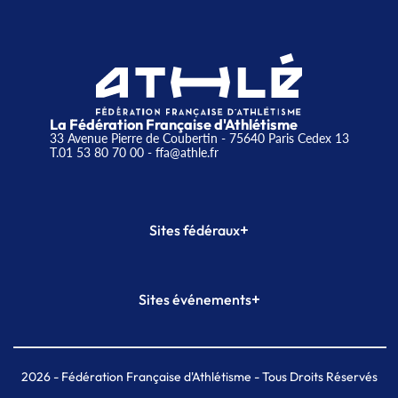
La Fédération Française d'Athlétisme
33 Avenue Pierre de Coubertin - 75640 Paris Cedex 13
T.01 53 80 70 00
- ffa@athle.fr
+
Sites fédéraux
SI-FFA
CALORG
+
Sites événements
Plateforme Formation
Meeting de Paris
Meeting de Paris indoor
MAIF Ekiden de Paris
2026
- Fédération Française d'Athlétisme - Tous Droits Réservés