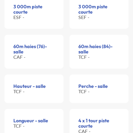
3 000m piste
3 000m piste
courte
courte
ESF -
SEF -
60m haies (76)-
60m haies (84)-
salle
salle
CAF -
TCF -
Hauteur - salle
Perche - salle
TCF -
TCF -
Longueur - salle
4 x 1 tour piste
TCF -
courte
CAF -