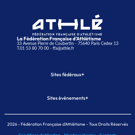
La Fédération Française d'Athlétisme
33 Avenue Pierre de Coubertin - 75640 Paris Cedex 13
T.01 53 80 70 00
- ffa@athle.fr
+
Sites fédéraux
SI-FFA
CALORG
+
Sites événements
Plateforme Formation
Meeting de Paris
Meeting de Paris indoor
MAIF Ekiden de Paris
2026
- Fédération Française d'Athlétisme - Tous Droits Réservés