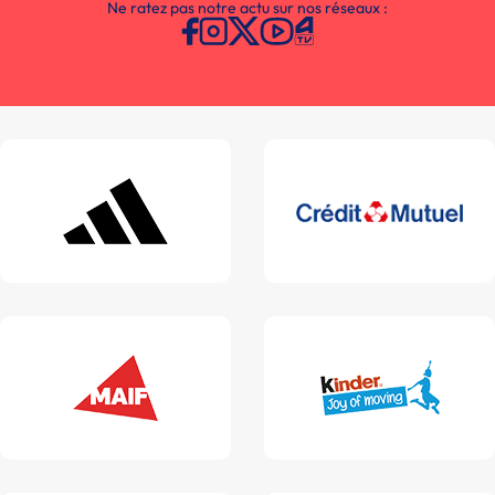
Ne ratez pas notre actu sur nos réseaux :