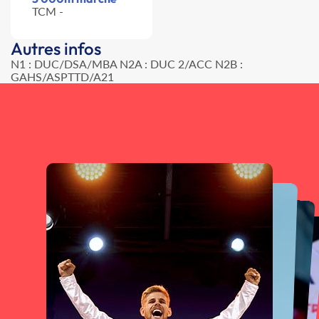
TCM -
Autres infos
N1 : DUC/DSA/MBA N2A : DUC 2/ACC N2B :
GAHS/ASPTTD/A21