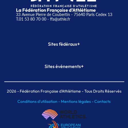
La Fédération Française d'Athlétisme
33 Avenue Pierre de Coubertin - 75640 Paris Cedex 13
T.01 53 80 70 00
- ffa@athle.fr
+
Sites fédéraux
SI-FFA
CALORG
+
Sites événements
Plateforme Formation
Meeting de Paris
Meeting de Paris indoor
MAIF Ekiden de Paris
2026
- Fédération Française d'Athlétisme - Tous Droits Réservés
Conditions d'utilisation -
Mentions légales -
Contacts