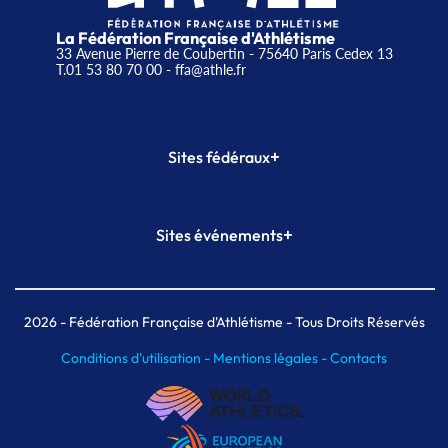
La Fédération Française d'Athlétisme
33 Avenue Pierre de Coubertin - 75640 Paris Cedex 13
T.01 53 80 70 00
- ffa@athle.fr
+
Sites fédéraux
SI-FFA
CALORG
+
Sites événements
Plateforme Formation
Meeting de Paris
Meeting de Paris indoor
MAIF Ekiden de Paris
2026
- Fédération Française d'Athlétisme - Tous Droits Réservés
Conditions d'utilisation -
Mentions légales -
Contacts