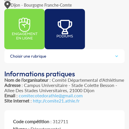
Dijon - Bourgogne Franche-Comte
ENGAGEMENT
PODIUMS
EN LIGNE
Choisir une rubrique
Informations pratiques
Nom de l’organisateur
: Comité Départemental d'Athlétisme
Adresse
: Campus Universitaire - Stade Colette Besson -
Allee Des Stades Universitaires, 21000 Dijon
Email
:
comitecotedorathle@gmail.com
Site internet
:
http://comite21.athle.fr
Code compétition
: 312711
Niveau
: Départemental