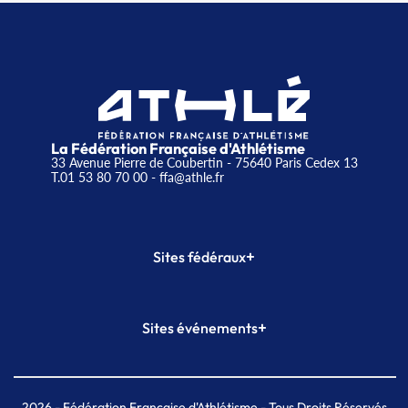
La Fédération Française d'Athlétisme
33 Avenue Pierre de Coubertin - 75640 Paris Cedex 13
T.01 53 80 70 00
- ffa@athle.fr
+
Sites fédéraux
SI-FFA
CALORG
+
Sites événements
Plateforme Formation
Meeting de Paris
Meeting de Paris indoor
MAIF Ekiden de Paris
2026
- Fédération Française d'Athlétisme - Tous Droits Réservés