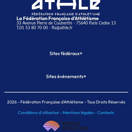
La Fédération Française d'Athlétisme
33 Avenue Pierre de Coubertin - 75640 Paris Cedex 13
T.01 53 80 70 00
- ffa@athle.fr
+
Sites fédéraux
SI-FFA
CALORG
+
Sites événements
Plateforme Formation
Meeting de Paris
Meeting de Paris indoor
MAIF Ekiden de Paris
2026
- Fédération Française d'Athlétisme - Tous Droits Réservés
Conditions d'utilisation -
Mentions légales -
Contacts