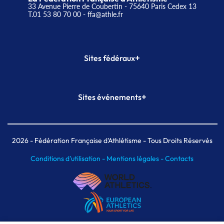
33 Avenue Pierre de Coubertin - 75640 Paris Cedex 13
T.01 53 80 70 00
- ffa@athle.fr
+
Sites fédéraux
SI-FFA
CALORG
+
Sites événements
Plateforme Formation
Meeting de Paris
Meeting de Paris indoor
MAIF Ekiden de Paris
2026
- Fédération Française d'Athlétisme - Tous Droits Réservés
Conditions d'utilisation -
Mentions légales -
Contacts