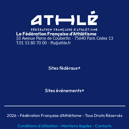
La Fédération Française d'Athlétisme
33 Avenue Pierre de Coubertin - 75640 Paris Cedex 13
T.01 53 80 70 00
- ffa@athle.fr
+
Sites fédéraux
SI-FFA
CALORG
+
Sites événements
Plateforme Formation
Meeting de Paris
Meeting de Paris indoor
MAIF Ekiden de Paris
2026
- Fédération Française d'Athlétisme - Tous Droits Réservés
Conditions d'utilisation -
Mentions légales -
Contacts