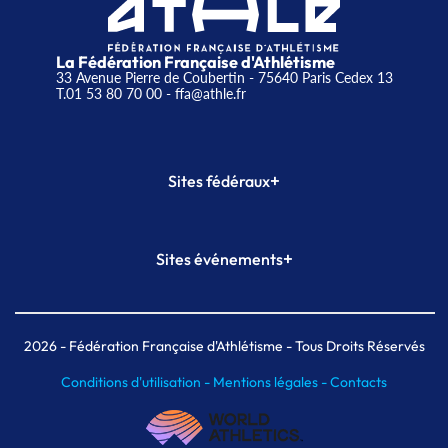
La Fédération Française d'Athlétisme
33 Avenue Pierre de Coubertin - 75640 Paris Cedex 13
T.01 53 80 70 00
- ffa@athle.fr
+
Sites fédéraux
SI-FFA
CALORG
+
Sites événements
Plateforme Formation
Meeting de Paris
Meeting de Paris indoor
MAIF Ekiden de Paris
2026
- Fédération Française d'Athlétisme - Tous Droits Réservés
Conditions d'utilisation -
Mentions légales -
Contacts