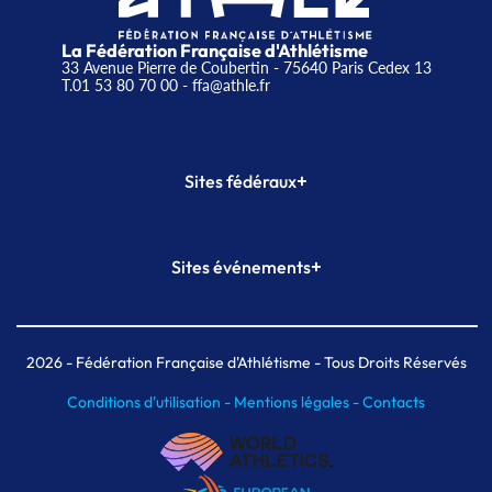
La Fédération Française d'Athlétisme
33 Avenue Pierre de Coubertin - 75640 Paris Cedex 13
T.01 53 80 70 00
- ffa@athle.fr
+
Sites fédéraux
SI-FFA
CALORG
+
Sites événements
Plateforme Formation
Meeting de Paris
Meeting de Paris indoor
MAIF Ekiden de Paris
2026
- Fédération Française d'Athlétisme - Tous Droits Réservés
Conditions d'utilisation -
Mentions légales -
Contacts