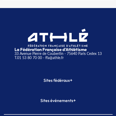
La Fédération Française d'Athlétisme
33 Avenue Pierre de Coubertin - 75640 Paris Cedex 13
T.01 53 80 70 00
- ffa@athle.fr
+
Sites fédéraux
SI-FFA
CALORG
+
Sites événements
Plateforme Formation
Meeting de Paris
Meeting de Paris indoor