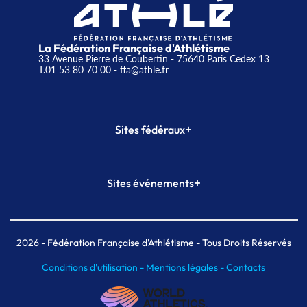
La Fédération Française d'Athlétisme
33 Avenue Pierre de Coubertin - 75640 Paris Cedex 13
T.01 53 80 70 00
- ffa@athle.fr
+
Sites fédéraux
SI-FFA
CALORG
+
Sites événements
Plateforme Formation
Meeting de Paris
Meeting de Paris indoor
MAIF Ekiden de Paris
2026
- Fédération Française d'Athlétisme - Tous Droits Réservés
Conditions d'utilisation -
Mentions légales -
Contacts