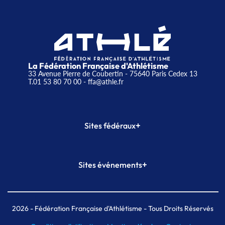
La Fédération Française d'Athlétisme
33 Avenue Pierre de Coubertin - 75640 Paris Cedex 13
T.01 53 80 70 00
- ffa@athle.fr
+
Sites fédéraux
SI-FFA
CALORG
+
Sites événements
Plateforme Formation
Meeting de Paris
Meeting de Paris indoor
MAIF Ekiden de Paris
2026
- Fédération Française d'Athlétisme - Tous Droits Réservés