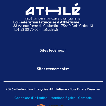
La Fédération Française d'Athlétisme
33 Avenue Pierre de Coubertin - 75640 Paris Cedex 13
T.01 53 80 70 00
- ffa@athle.fr
+
Sites fédéraux
SI-FFA
CALORG
+
Sites événements
Plateforme Formation
Meeting de Paris
Meeting de Paris indoor
MAIF Ekiden de Paris
2026
- Fédération Française d'Athlétisme - Tous Droits Réservés
Conditions d'utilisation -
Mentions légales -
Contacts