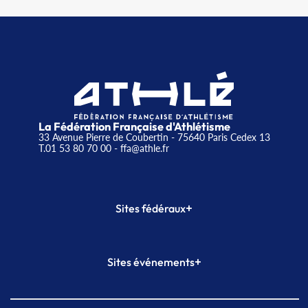
La Fédération Française d'Athlétisme
33 Avenue Pierre de Coubertin - 75640 Paris Cedex 13
T.01 53 80 70 00
- ffa@athle.fr
+
Sites fédéraux
SI-FFA
CALORG
+
Sites événements
Plateforme Formation
Meeting de Paris
Meeting de Paris indoor